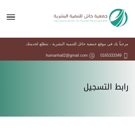
مرحباً بك في موقع جمعية حائل للتنمية البشرية ، نتطلع لخدمتك
humanhail2@gmail.com
0165333349
رابط التسجيل