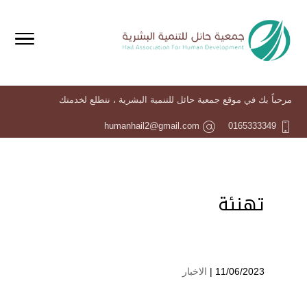
مرحباً بك في موقع جمعية حائل للتنمية البشرية ، نتطلع لخدمتك
humanhail2@gmail.com
0165333349
تهنئة
11/06/2023 |
الاخبار