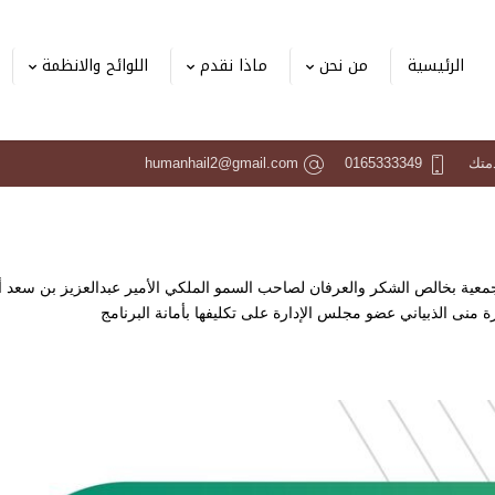
الرئيسية
من نحن
ماذا نقدم
اللوائح والانظمة
دمتك
0165333349
humanhail2@gmail.com
الجمعية بخالص الشكر والعرفان لصاحب السمو الملكي الأمير عبدالعزيز بن سعد 
 منى الذبياني عضو مجلس الإدارة على تكليفها بأمانة البرنامج