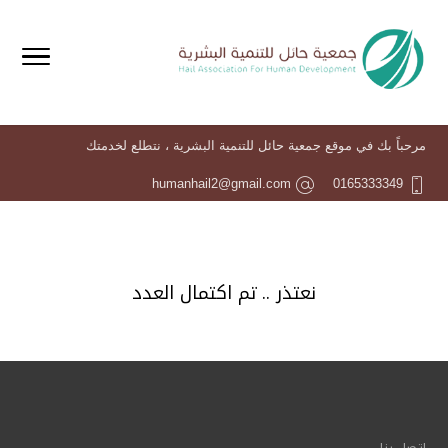
مرحباً بك في موقع جمعية حائل للتنمية البشرية ، نتطلع لخدمتك
humanhail2@gmail.com
0165333349
نعتذر .. تم اكتمال العدد