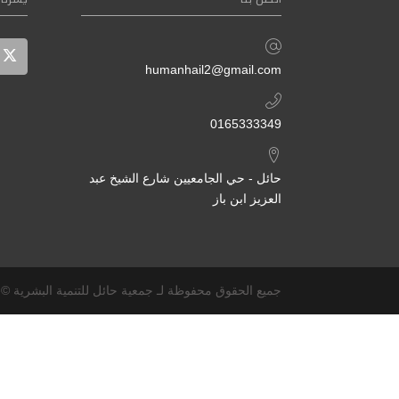
humanhail2@gmail.com
0165333349
حائل - حي الجامعيين شارع الشيخ عبد
العزيز ابن باز
جميع الحقوق محفوظة لـ جمعية حائل للتنمية البشرية ©- 2025