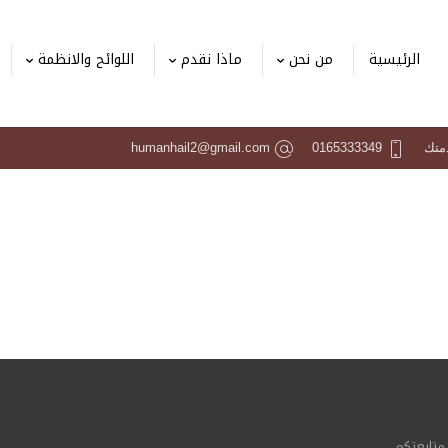
الرئيسية
من نحن
ماذا نقدم
اللوائح والانظمة
دمتك
0165333349
humanhail2@gmail.com
متابعتكم