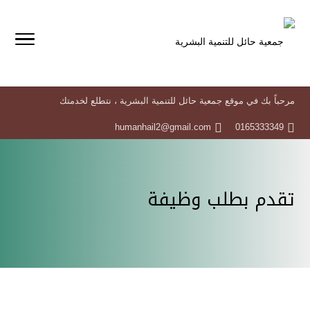
مرحباً بك في موقع جمعية حائل للتنمية البشرية ، نتطلع لخدمتك
humanhail2@gmail.com
0165333349
تقدم بطلب وظيفة