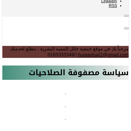
LinkedIn
RSS
مرحباً بك في موقع جمعية حائل للتنمية البشرية ، نتطلع لخدمتك
0165333349
humanhail2@gmail.com
سياسة مصفوفة الصلاحيات