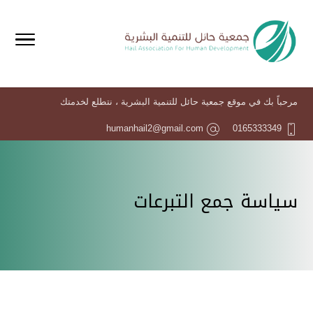
مرحباً بك في موقع جمعية حائل للتنمية البشرية ، نتطلع لخدمتك
humanhail2@gmail.com
0165333349
سياسة جمع التبرعات