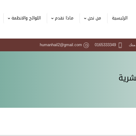
الرئيسية
من نحن
ماذا نقدم
اللوائح والانظمة
دمتك
0165333349
humanhail2@gmail.com
شرية