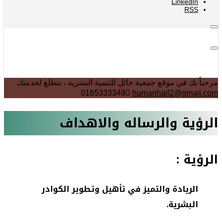
LinkedIn
RSS
مرحباً بك في موقع جمعية حائل للتنمية البشرية ، نتطلع لخدمتك
0165333349
humanhail2@gmail.com
الرؤية والرساله والاهداف
الرؤية :
الريادة والتميز في تأهيل وتطوير الكوادر
البشرية.